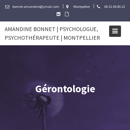
Skip
bonnet.amandine@ymail.com
Montpellier
06.51.04.83.22
to
content
AMANDINE BONNET | PSYCHOLOGUE,
PSYCHOTHÉRAPEUTE | MONTPELLIER
Gérontologie