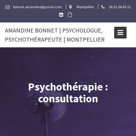
Skip
bonnet.amandine@ymail.com
Montpellier
06.51.04.83.22
to
content
AMANDINE BONNET | PSYCHOLOGUE,
PSYCHOTHÉRAPEUTE | MONTPELLIER
Psychothérapie :
consultation