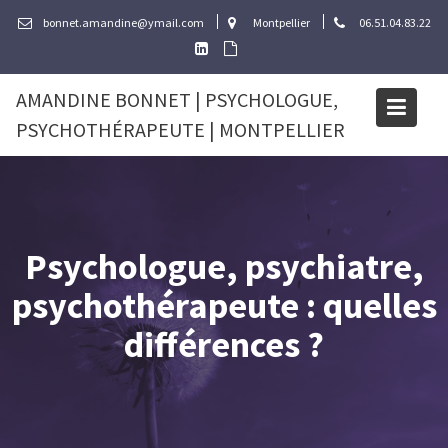
Skip
bonnet.amandine@ymail.com
Montpellier
06.51.04.83.22
to
content
AMANDINE BONNET | PSYCHOLOGUE,
PSYCHOTHÉRAPEUTE | MONTPELLIER
Psychologue, psychiatre,
psychothérapeute : quelles
différences ?