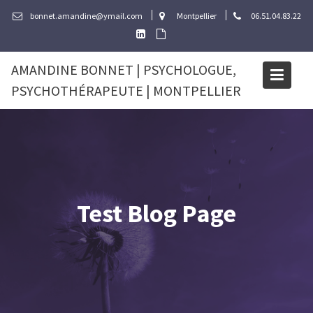
Skip
bonnet.amandine@ymail.com
Montpellier
06.51.04.83.22
to
content
AMANDINE BONNET | PSYCHOLOGUE,
PSYCHOTHÉRAPEUTE | MONTPELLIER
Test Blog Page